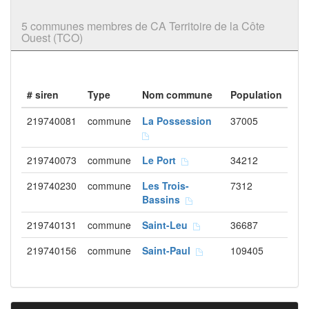
5 communes membres de CA Territoire de la Côte
Ouest (TCO)
# siren
Type
Nom commune
Population
219740081
commune
La Possession
37005
219740073
commune
Le Port
34212
219740230
commune
Les Trois-
7312
Bassins
219740131
commune
Saint-Leu
36687
219740156
commune
Saint-Paul
109405