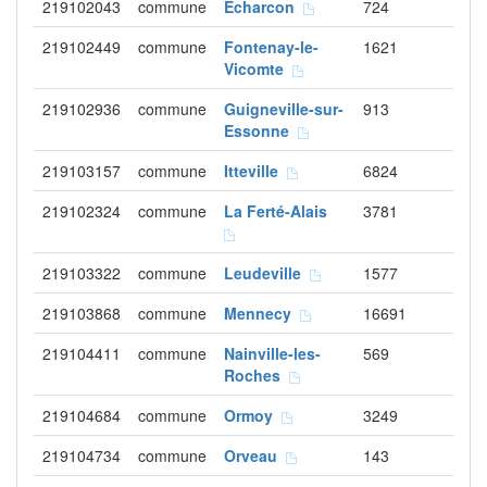
219102043
commune
Écharcon
724
219102449
commune
Fontenay-le-
1621
Vicomte
219102936
commune
Guigneville-sur-
913
Essonne
219103157
commune
Itteville
6824
219102324
commune
La Ferté-Alais
3781
219103322
commune
Leudeville
1577
219103868
commune
Mennecy
16691
219104411
commune
Nainville-les-
569
Roches
219104684
commune
Ormoy
3249
219104734
commune
Orveau
143