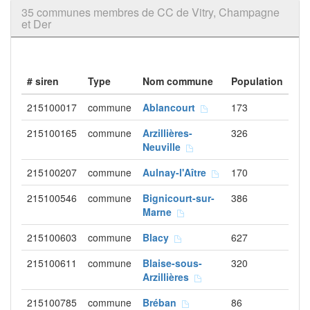
35 communes membres de CC de Vitry, Champagne
et Der
# siren
Type
Nom commune
Population
215100017
commune
Ablancourt
173
215100165
commune
Arzillières-
326
Neuville
215100207
commune
Aulnay-l'Aître
170
215100546
commune
Bignicourt-sur-
386
Marne
215100603
commune
Blacy
627
215100611
commune
Blaise-sous-
320
Arzillières
215100785
commune
Bréban
86