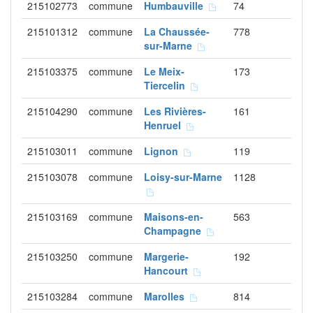
215102773
commune
Humbauville
74
215101312
commune
La Chaussée-
778
sur-Marne
215103375
commune
Le Meix-
173
Tiercelin
215104290
commune
Les Rivières-
161
Henruel
215103011
commune
Lignon
119
215103078
commune
Loisy-sur-Marne
1128
215103169
commune
Maisons-en-
563
Champagne
215103250
commune
Margerie-
192
Hancourt
215103284
commune
Marolles
814