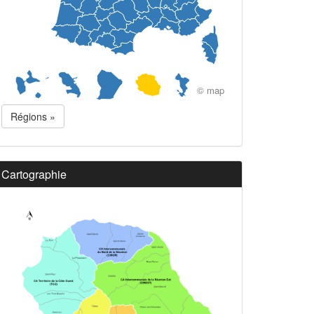
© map
Régions »
Cartographie