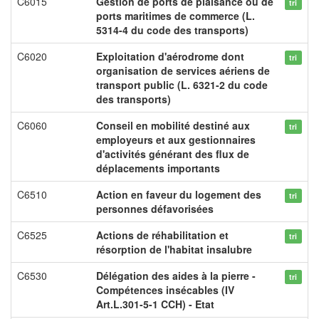
C6015
Gestion de ports de plaisance ou de
tri
ports maritimes de commerce (L.
5314-4 du code des transports)
C6020
Exploitation d'aérodrome dont
tri
organisation de services aériens de
transport public (L. 6321-2 du code
des transports)
C6060
Conseil en mobilité destiné aux
tri
employeurs et aux gestionnaires
d'activités générant des flux de
déplacements importants
C6510
Action en faveur du logement des
tri
personnes défavorisées
C6525
Actions de réhabilitation et
tri
résorption de l'habitat insalubre
C6530
Délégation des aides à la pierre -
tri
Compétences insécables (IV
Art.L.301-5-1 CCH) - Etat