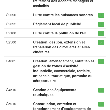
traitement des déchets ménagers et
assimilés
C2090
Lutte contre les nuisances sonores
tri
C2095
Règlement local de publicité
tri
C2100
Lutte contre la pollution de l'air
tri
C2500
Création, gestion, extension et
tri
translation des cimetières et sites
cinéraires
C4005
Création, aménagement, entretien et
tri
gestion de zones d'activité
industrielle, commerciale, tertiaire,
artisanale, touristique, portuaire ou
aéroportuaire
C4510
Gestion des équipements
tri
touristiques
C5010
Construction, entretien et
tri
fonctionnement d'équipements de