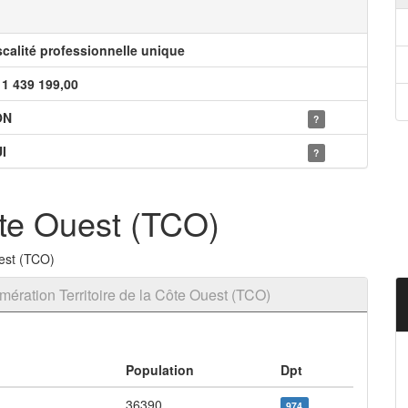
scalité professionnelle unique
11 439 199,00
ON
?
I
?
ôte Ouest (TCO)
uest (TCO)
ration Territoire de la Côte Ouest (TCO)
Population
Dpt
36390
974