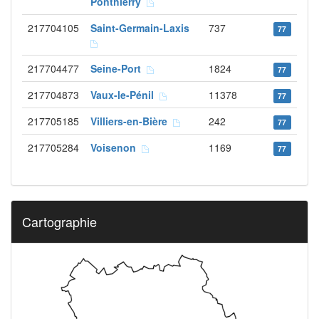
Ponthierry
217704105
Saint-Germain-Laxis
737
77
217704477
Seine-Port
1824
77
217704873
Vaux-le-Pénil
11378
77
217705185
Villiers-en-Bière
242
77
217705284
Voisenon
1169
77
Cartographie