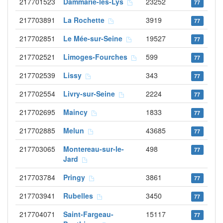
217701523
Dammarie-les-Lys
23252
77
217703891
La Rochette
3919
77
217702851
Le Mée-sur-Seine
19527
77
217702521
Limoges-Fourches
599
77
217702539
Lissy
343
77
217702554
Livry-sur-Seine
2224
77
217702695
Maincy
1833
77
217702885
Melun
43685
77
217703065
Montereau-sur-le-
498
77
Jard
217703784
Pringy
3861
77
217703941
Rubelles
3450
77
217704071
Saint-Fargeau-
15117
77