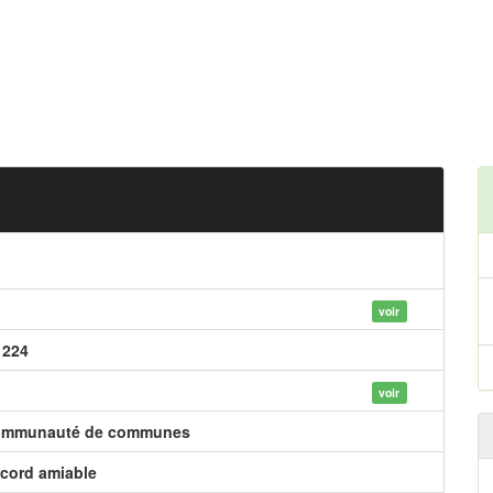
voir
 224
voir
mmunauté de communes
cord amiable