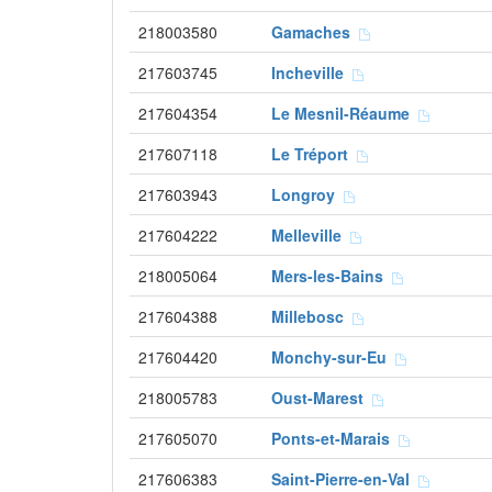
218003580
Gamaches
217603745
Incheville
217604354
Le Mesnil-Réaume
217607118
Le Tréport
217603943
Longroy
217604222
Melleville
218005064
Mers-les-Bains
217604388
Millebosc
217604420
Monchy-sur-Eu
218005783
Oust-Marest
217605070
Ponts-et-Marais
217606383
Saint-Pierre-en-Val