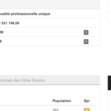
scalité professionnelle unique
2 521 198,00
ON
?
I
?
munes des Villes Soeurs
Population
Dpt
252
80