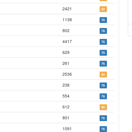
2421
80
1138
76
802
76
4417
76
629
76
261
76
2536
80
238
76
554
76
612
80
801
76
1091
76