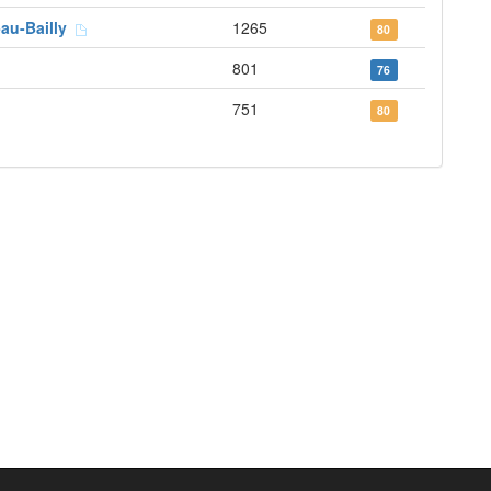
-au-Bailly
1265
80
801
76
751
80