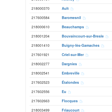
218000370
Ault
217600584
Baromesnil
218000610
Beauchamps
218001204
Bouvaincourt-sur-Bresle
218001410
Buigny-lès-Gamaches
217601921
Criel-sur-Mer
218002277
Dargnies
218002541
Embreville
217602523
Étalondes
217602556
Eu
217602663
Flocques
218003499
Friaucourt