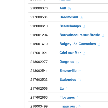
218000370
Ault
217600584
Baromesnil
218000610
Beauchamps
218001204
Bouvaincourt-sur-Bresle
218001410
Buigny-lès-Gamaches
217601921
Criel-sur-Mer
218002277
Dargnies
218002541
Embreville
217602523
Étalondes
217602556
Eu
217602663
Flocques
218003499
Friaucourt