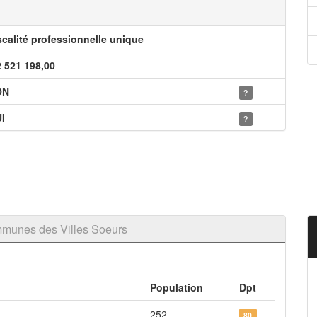
scalité professionnelle unique
2 521 198,00
ON
?
I
?
munes des Villes Soeurs
Population
Dpt
252
80