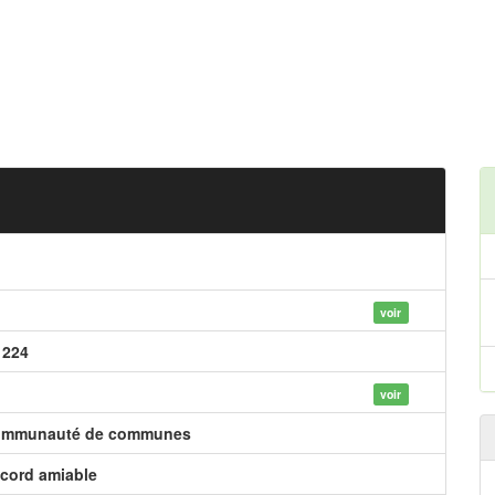
voir
 224
voir
mmunauté de communes
cord amiable