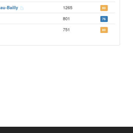
-au-Bailly
1265
80
801
76
751
80