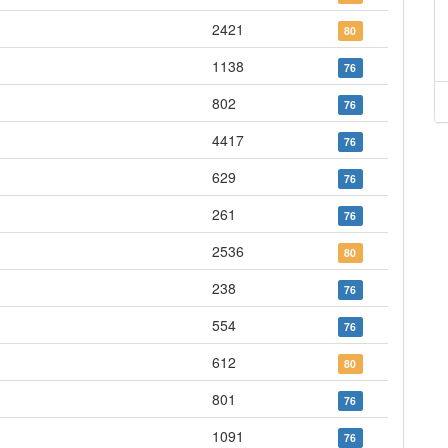
2421
80
1138
76
802
76
4417
76
629
76
261
76
2536
80
238
76
554
76
612
80
801
76
1091
76