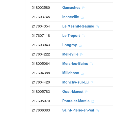
218003580
Gamaches
217603745
Incheville
217604354
Le Mesnil-Réaume
217607118
Le Tréport
217603943
Longroy
217604222
Melleville
218005064
Mers-les-Bains
217604388
Millebosc
217604420
Monchy-sur-Eu
218005783
Oust-Marest
217605070
Ponts-et-Marais
217606383
Saint-Pierre-en-Val