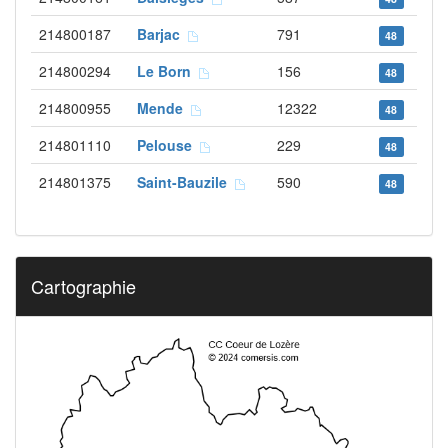
214800187
Barjac
791
48
214800294
Le Born
156
48
214800955
Mende
12322
48
214801110
Pelouse
229
48
214801375
Saint-Bauzile
590
48
Cartographie