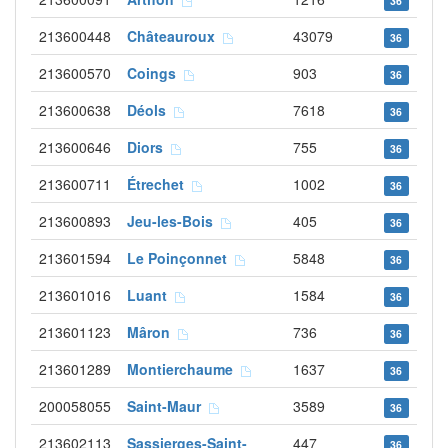
36
213600448
Châteauroux
43079
36
213600570
Coings
903
36
213600638
Déols
7618
36
213600646
Diors
755
36
213600711
Étrechet
1002
36
213600893
Jeu-les-Bois
405
36
213601594
Le Poinçonnet
5848
36
213601016
Luant
1584
36
213601123
Mâron
736
36
213601289
Montierchaume
1637
36
200058055
Saint-Maur
3589
36
213602113
Sassierges-Saint-
447
36