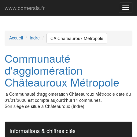
www.comersis.fr
Menu
princi
Accueil
Indre
CA Châteauroux Métropole
Communauté
d'agglomération
Châteauroux Métropole
la Communauté d'agglomération Châteauroux Métropole date du
01/01/2000 est compte aujourd'hui 14 communes.
Son siège se situe à Châteauroux (Indre).
Informations & chiffres clés