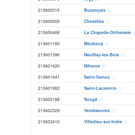
213600315
Buzançais
213600505
Chezelles
213600406
La Chapelle-Orthemale
213601180
Méobecq
213601396
Neuillay-les-Bois
213601420
Niherne
213601941
Saint-Genou
213601982
Saint-Lactencin
213602188
Sougé
213602329
Vendœuvres
213602410
Villedieu-sur-Indre