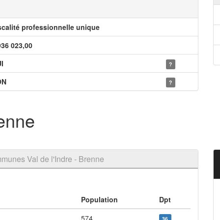
scalité professionnelle unique
936 023,00
I
?
ON
?
renne
unes Val de l'Indre - Brenne
Population
Dpt
574
36