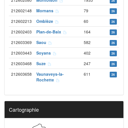
212602080
Montoison
1935
26
212602148
Mornans
79
26
212602213
Omblèze
60
26
212602403
Plan-de-Baix
164
26
212603369
Saou
582
26
212603443
Soyans
402
26
212603468
Suze
247
26
212603658
Vaunaveys-la-
611
26
Rochette
Cartographie