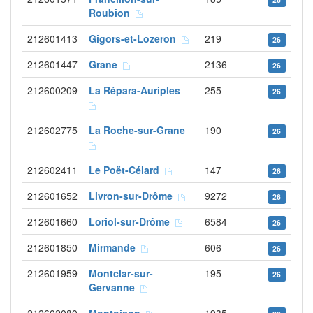
Roubion
212601413
Gigors-et-Lozeron
219
26
212601447
Grane
2136
26
212600209
La Répara-Auriples
255
26
212602775
La Roche-sur-Grane
190
26
212602411
Le Poët-Célard
147
26
212601652
Livron-sur-Drôme
9272
26
212601660
Loriol-sur-Drôme
6584
26
212601850
Mirmande
606
26
212601959
Montclar-sur-
195
26
Gervanne