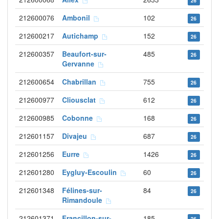
26
212600076
Ambonil
102
26
212600217
Autichamp
152
26
212600357
Beaufort-sur-
485
26
Gervanne
212600654
Chabrillan
755
26
212600977
Cliousclat
612
26
212600985
Cobonne
168
26
212601157
Divajeu
687
26
212601256
Eurre
1426
26
212601280
Eygluy-Escoulin
60
26
212601348
Félines-sur-
84
26
Rimandoule
212601371
Francillon-sur-
185
26