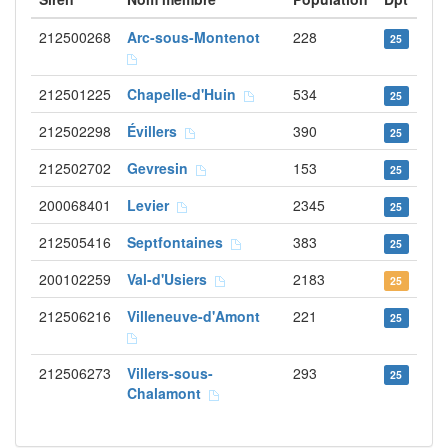
212500268
Arc-sous-Montenot
228
25
212501225
Chapelle-d'Huin
534
25
212502298
Évillers
390
25
212502702
Gevresin
153
25
200068401
Levier
2345
25
212505416
Septfontaines
383
25
200102259
Val-d'Usiers
2183
25
212506216
Villeneuve-d'Amont
221
25
212506273
Villers-sous-
293
25
Chalamont