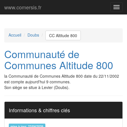
www.comersis.fr
Menu
princi
Accueil
Doubs
CC Altitude 800
Communauté de
Communes Altitude 800
la Communauté de Communes Altitude 800 date du 22/11/2002
est compte aujourd'hui 9 communes.
Son siège se situe à Levier (Doubs).
Informations & chiffres clés
mise à jour: 22/04/2026