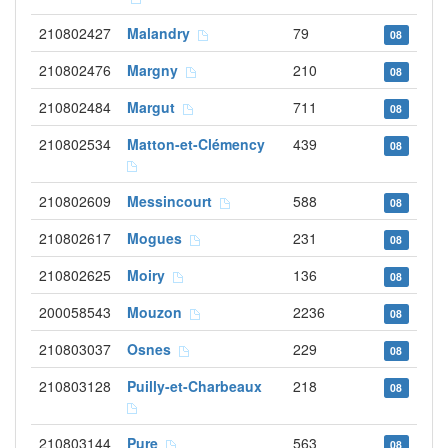
210802427
Malandry
79
08
210802476
Margny
210
08
210802484
Margut
711
08
210802534
Matton-et-Clémency
439
08
210802609
Messincourt
588
08
210802617
Mogues
231
08
210802625
Moiry
136
08
200058543
Mouzon
2236
08
210803037
Osnes
229
08
210803128
Puilly-et-Charbeaux
218
08
210803144
Pure
563
08