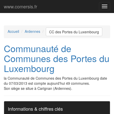
www.comersis.fr
Menu
princi
Accueil
Ardennes
CC des Portes du Luxembourg
Communauté de
Communes des Portes du
Luxembourg
la Communauté de Communes des Portes du Luxembourg date
du 07/03/2013 est compte aujourd'hui 49 communes.
Son siège se situe à Carignan (Ardennes).
Informations & chiffres clés