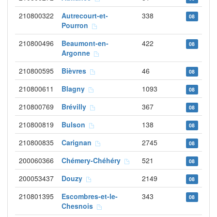
210800322
Autrecourt-et-
338
08
Pourron
210800496
Beaumont-en-
422
08
Argonne
210800595
Bièvres
46
08
210800611
Blagny
1093
08
210800769
Brévilly
367
08
210800819
Bulson
138
08
210800835
Carignan
2745
08
200060366
Chémery-Chéhéry
521
08
200053437
Douzy
2149
08
210801395
Escombres-et-le-
343
08
Chesnois