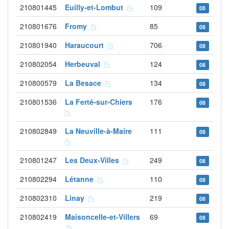
210801445
Euilly-et-Lombut
109
08
210801676
Fromy
85
08
210801940
Haraucourt
706
08
210802054
Herbeuval
124
08
210800579
La Besace
134
08
210801536
La Ferté-sur-Chiers
176
08
210802849
La Neuville-à-Maire
111
08
210801247
Les Deux-Villes
249
08
210802294
Létanne
110
08
210802310
Linay
219
08
210802419
Maisoncelle-et-Villers
69
08