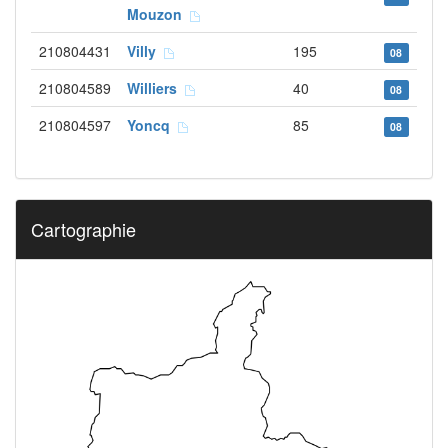
Mouzon
210804431
Villy
195
08
210804589
Williers
40
08
210804597
Yoncq
85
08
Cartographie