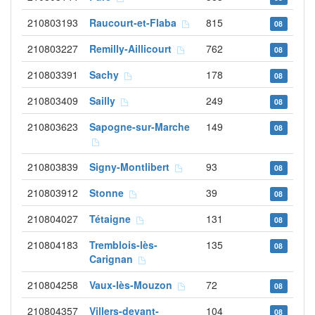
210803193
Raucourt-et-Flaba
815
08
210803227
Remilly-Aillicourt
762
08
210803391
Sachy
178
08
210803409
Sailly
249
08
210803623
Sapogne-sur-Marche
149
08
210803839
Signy-Montlibert
93
08
210803912
Stonne
39
08
210804027
Tétaigne
131
08
210804183
Tremblois-lès-
135
08
Carignan
210804258
Vaux-lès-Mouzon
72
08
210804357
Villers-devant-
104
08