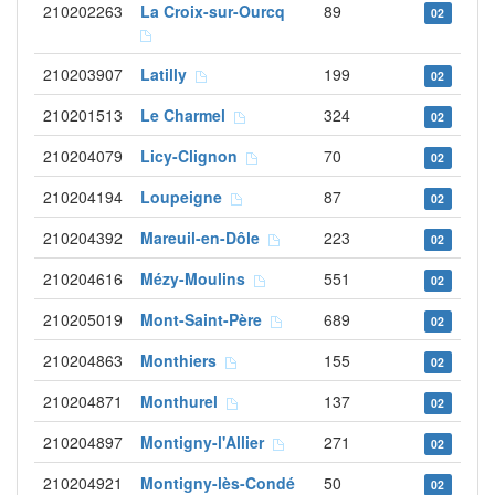
210202263
La Croix-sur-Ourcq
89
02
210203907
Latilly
199
02
210201513
Le Charmel
324
02
210204079
Licy-Clignon
70
02
210204194
Loupeigne
87
02
210204392
Mareuil-en-Dôle
223
02
210204616
Mézy-Moulins
551
02
210205019
Mont-Saint-Père
689
02
210204863
Monthiers
155
02
210204871
Monthurel
137
02
210204897
Montigny-l'Allier
271
02
210204921
Montigny-lès-Condé
50
02