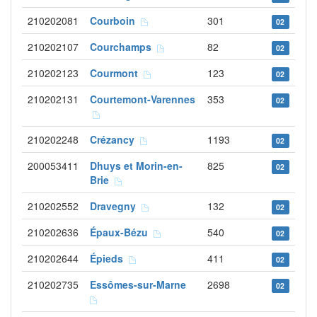
210202081
Courboin
301
02
210202107
Courchamps
82
02
210202123
Courmont
123
02
210202131
Courtemont-Varennes
353
02
210202248
Crézancy
1193
02
200053411
Dhuys et Morin-en-
825
02
Brie
210202552
Dravegny
132
02
210202636
Épaux-Bézu
540
02
210202644
Épieds
411
02
210202735
Essômes-sur-Marne
2698
02