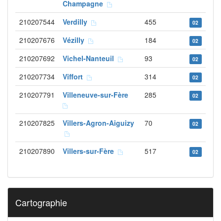
Champagne
210207544
Verdilly
455
02
210207676
Vézilly
184
02
210207692
Vichel-Nanteuil
93
02
210207734
Viffort
314
02
210207791
Villeneuve-sur-Fère
285
02
210207825
Villers-Agron-Aiguizy
70
02
210207890
Villers-sur-Fère
517
02
Cartographie