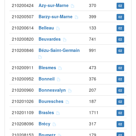
210200424
Azy-sur-Marne
370
02
210200507
Barzy-sur-Marne
399
02
210200614
Belleau
133
02
210200820
Beuvardes
741
02
210200846
Bézu-Saint-Germain
991
02
210200911
Blesmes
473
02
210200952
Bonneil
376
02
210200960
Bonnesvalyn
207
02
210201026
Bouresches
187
02
210201109
Brasles
1711
02
210208096
Brécy
317
02
210208153
Brumetz
179
02