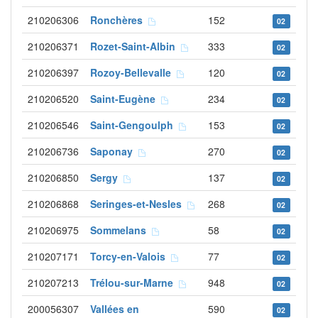
210206306
Ronchères
152
02
210206371
Rozet-Saint-Albin
333
02
210206397
Rozoy-Bellevalle
120
02
210206520
Saint-Eugène
234
02
210206546
Saint-Gengoulph
153
02
210206736
Saponay
270
02
210206850
Sergy
137
02
210206868
Seringes-et-Nesles
268
02
210206975
Sommelans
58
02
210207171
Torcy-en-Valois
77
02
210207213
Trélou-sur-Marne
948
02
200056307
Vallées en
590
02