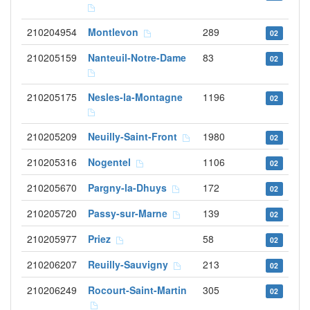
210204954
Montlevon
289
02
210205159
Nanteuil-Notre-Dame
83
02
210205175
Nesles-la-Montagne
1196
02
210205209
Neuilly-Saint-Front
1980
02
210205316
Nogentel
1106
02
210205670
Pargny-la-Dhuys
172
02
210205720
Passy-sur-Marne
139
02
210205977
Priez
58
02
210206207
Reuilly-Sauvigny
213
02
210206249
Rocourt-Saint-Martin
305
02