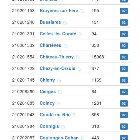
210201158
Bruyères-sur-Fère
195
02
210201240
Bussiares
131
02
210201331
Celles-lès-Condé
94
02
210201539
Chartèves
358
02
210201554
Château-Thierry
15068
02
210201729
Chézy-en-Orxois
377
02
210201745
Chierry
1169
02
210208260
Cierges
64
02
210201885
Coincy
1281
02
210201943
Condé-en-Brie
658
02
210201984
Connigis
318
02
210202057
Coulonges-Cohan
443
02