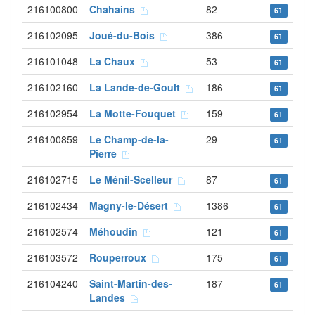
216100800
Chahains
82
61
216102095
Joué-du-Bois
386
61
216101048
La Chaux
53
61
216102160
La Lande-de-Goult
186
61
216102954
La Motte-Fouquet
159
61
216100859
Le Champ-de-la-
29
61
Pierre
216102715
Le Ménil-Scelleur
87
61
216102434
Magny-le-Désert
1386
61
216102574
Méhoudin
121
61
216103572
Rouperroux
175
61
216104240
Saint-Martin-des-
187
61
Landes