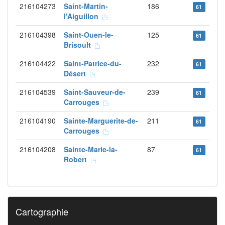
216104273
Saint-Martin-
186
61
l'Aiguillon
216104398
Saint-Ouen-le-
125
61
Brisoult
216104422
Saint-Patrice-du-
232
61
Désert
216104539
Saint-Sauveur-de-
239
61
Carrouges
216104190
Sainte-Marguerite-de-
211
61
Carrouges
216104208
Sainte-Marie-la-
87
61
Robert
Cartographie