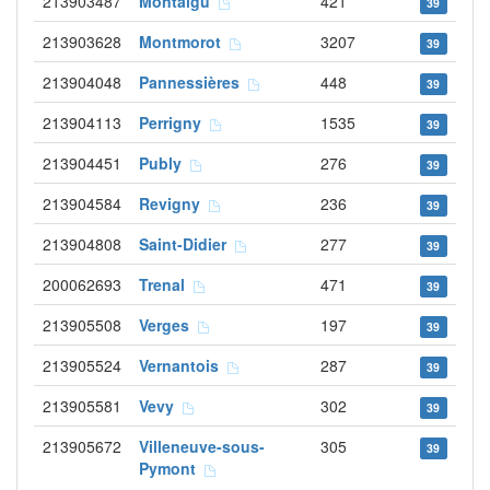
213903487
Montaigu
421
39
213903628
Montmorot
3207
39
213904048
Pannessières
448
39
213904113
Perrigny
1535
39
213904451
Publy
276
39
213904584
Revigny
236
39
213904808
Saint-Didier
277
39
200062693
Trenal
471
39
213905508
Verges
197
39
213905524
Vernantois
287
39
213905581
Vevy
302
39
213905672
Villeneuve-sous-
305
39
Pymont