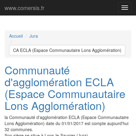
www.comersis.fr
Menu
princi
Accueil
Jura
CA ECLA (Espace Communautaire Lons Agglomération)
Communauté
d'agglomération ECLA
(Espace Communautaire
Lons Agglomération)
la Communauté d'agglomération ECLA (Espace Communautaire
Lons Agglomération) date du 01/01/2017 est compte aujourd'hui
32 communes.
Son siège se situe à Lons-le-Saunier (Jura).