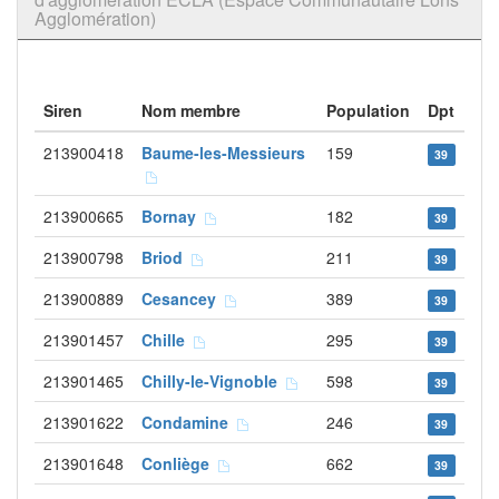
Agglomération)
Siren
Nom membre
Population
Dpt
213900418
Baume-les-Messieurs
159
39
213900665
Bornay
182
39
213900798
Briod
211
39
213900889
Cesancey
389
39
213901457
Chille
295
39
213901465
Chilly-le-Vignoble
598
39
213901622
Condamine
246
39
213901648
Conliège
662
39