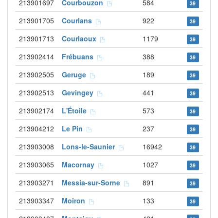
213901697
Courbouzon
584
39
213901705
Courlans
922
39
213901713
Courlaoux
1179
39
213902414
Frébuans
388
39
213902505
Geruge
189
39
213902513
Gevingey
441
39
213902174
L'Étoile
573
39
213904212
Le Pin
237
39
213903008
Lons-le-Saunier
16942
39
213903065
Macornay
1027
39
213903271
Messia-sur-Sorne
891
39
213903347
Moiron
133
39