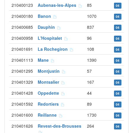
210400123
Aubenas-les-Alpes
85
04
210400180
Banon
1070
04
210400685
Dauphin
837
04
210400958
L'Hospitalet
96
04
210401691
La Rochegiron
108
04
210401113
Mane
1390
04
210401295
Montjustin
57
04
210401329
Montsalier
167
04
210401428
Oppedette
44
04
210401592
Redortiers
89
04
210401600
Reillanne
1730
04
210401626
Revest-des-Brousses
264
04