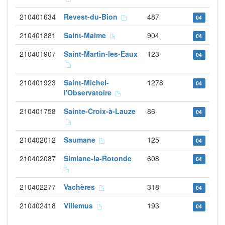
210401634
Revest-du-Bion
487
04
210401881
Saint-Maime
904
04
210401907
Saint-Martin-les-Eaux
123
04
210401923
Saint-Michel-
1278
04
l'Observatoire
210401758
Sainte-Croix-à-Lauze
86
04
210402012
Saumane
125
04
210402087
Simiane-la-Rotonde
608
04
210402277
Vachères
318
04
210402418
Villemus
193
04