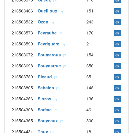
65
216503466
Oueilloux
151
65
216503532
Ozon
243
65
216503573
Peyraube
170
65
216503599
Peyriguère
21
65
216503672
Poumarous
154
65
216503698
Pouyastruc
650
65
216503789
Ricaud
65
65
216503805
Sabalos
148
65
216504266
Sinzos
136
65
216504308
Soréac
46
65
216504365
Souyeaux
300
65
216504431
Thuy
18
65