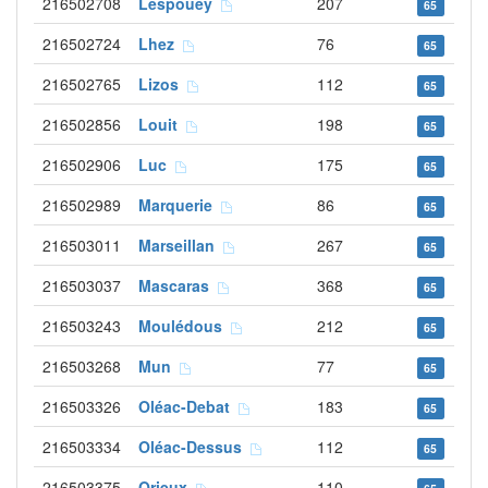
216502708
Lespouey
207
65
216502724
Lhez
76
65
216502765
Lizos
112
65
216502856
Louit
198
65
216502906
Luc
175
65
216502989
Marquerie
86
65
216503011
Marseillan
267
65
216503037
Mascaras
368
65
216503243
Moulédous
212
65
216503268
Mun
77
65
216503326
Oléac-Debat
183
65
216503334
Oléac-Dessus
112
65
216503375
Orieux
110