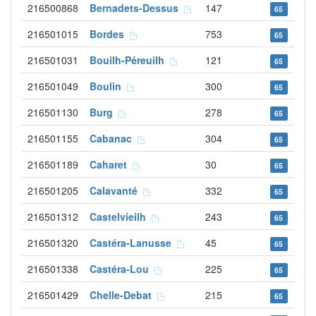
216500868
Bernadets-Dessus
147
65
216501015
Bordes
753
65
216501031
Bouilh-Péreuilh
121
65
216501049
Boulin
300
65
216501130
Burg
278
65
216501155
Cabanac
304
65
216501189
Caharet
30
65
216501205
Calavanté
332
65
216501312
Castelvieilh
243
65
216501320
Castéra-Lanusse
45
65
216501338
Castéra-Lou
225
65
216501429
Chelle-Debat
215
65