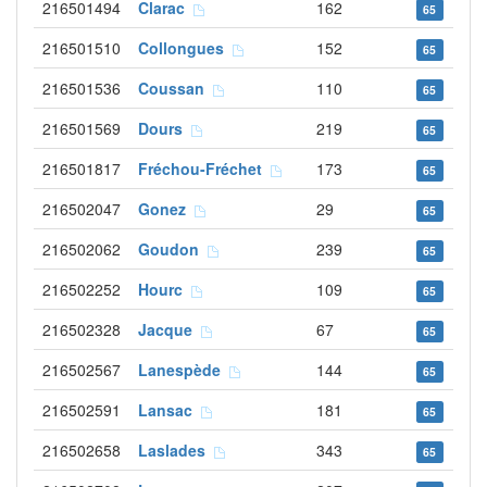
216501494
Clarac
162
65
216501510
Collongues
152
65
216501536
Coussan
110
65
216501569
Dours
219
65
216501817
Fréchou-Fréchet
173
65
216502047
Gonez
29
65
216502062
Goudon
239
65
216502252
Hourc
109
65
216502328
Jacque
67
65
216502567
Lanespède
144
65
216502591
Lansac
181
65
216502658
Laslades
343
65