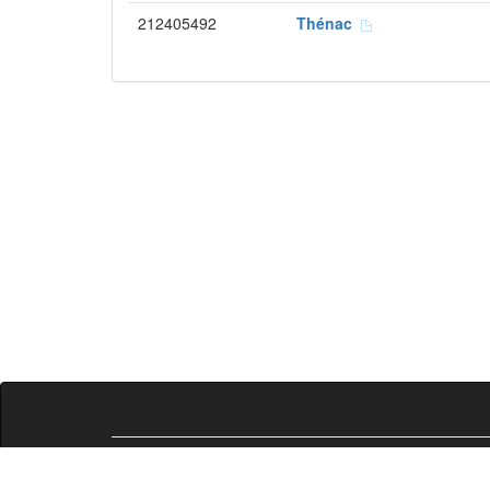
212405492
Thénac
Liste des compétences