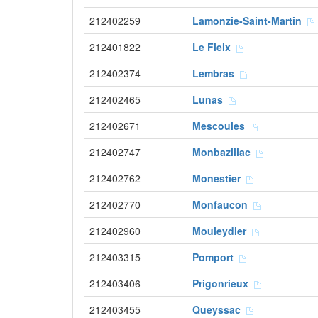
212402259
Lamonzie-Saint-Martin
212401822
Le Fleix
212402374
Lembras
212402465
Lunas
212402671
Mescoules
212402747
Monbazillac
212402762
Monestier
212402770
Monfaucon
212402960
Mouleydier
212403315
Pomport
212403406
Prigonrieux
212403455
Queyssac