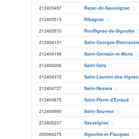
212403497
Razac-de-Saussignac
212403513
Ribagnac
212403570
Rouffignac-de-Sigoulès
212404131
Saint-Georges-Blancane
212404198
Saint-Germain-et-Mons
212404206
Saint-Géry
212404370
Saint-Laurent-des-Vigne
212404727
Saint-Nexans
212404875
Saint-Pierre-d'Eyraud
212404990
Saint-Sauveur
212405237
Saussignac
200084275
Sigoulès-et-Flaugeac