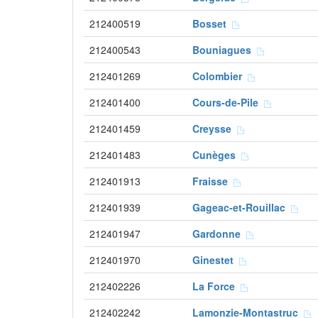
212400519
Bosset
212400543
Bouniagues
212401269
Colombier
212401400
Cours-de-Pile
212401459
Creysse
212401483
Cunèges
212401913
Fraisse
212401939
Gageac-et-Rouillac
212401947
Gardonne
212401970
Ginestet
212402226
La Force
212402242
Lamonzie-Montastruc