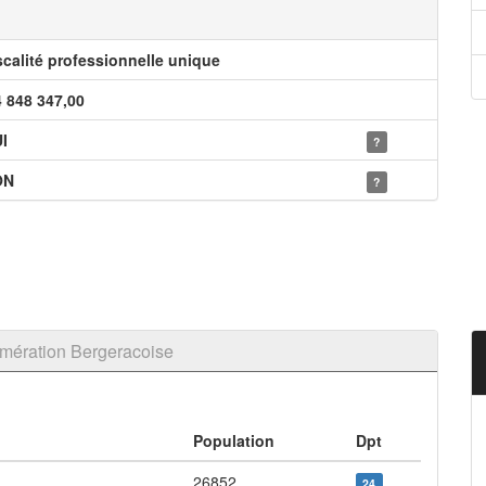
scalité professionnelle unique
4 848 347,00
I
?
ON
?
mération Bergeracoise
Population
Dpt
26852
24