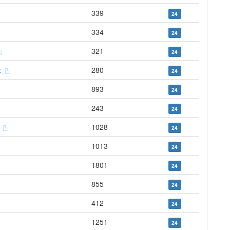
339
24
334
24
321
24
ix
280
24
893
24
243
24
s
1028
24
1013
24
1801
24
855
24
412
24
1251
24