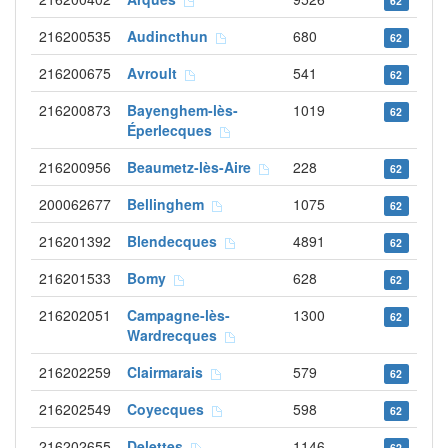
62
216200535
Audincthun
680
62
216200675
Avroult
541
62
216200873
Bayenghem-lès-
1019
62
Éperlecques
216200956
Beaumetz-lès-Aire
228
62
200062677
Bellinghem
1075
62
216201392
Blendecques
4891
62
216201533
Bomy
628
62
216202051
Campagne-lès-
1300
62
Wardrecques
216202259
Clairmarais
579
62
216202549
Coyecques
598
62
216202655
Delettes
1146
62