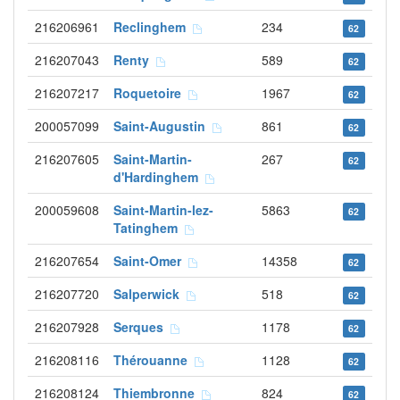
216206961
Reclinghem
234
62
216207043
Renty
589
62
216207217
Roquetoire
1967
62
200057099
Saint-Augustin
861
62
216207605
Saint-Martin-
267
62
d'Hardinghem
200059608
Saint-Martin-lez-
5863
62
Tatinghem
216207654
Saint-Omer
14358
62
216207720
Salperwick
518
62
216207928
Serques
1178
62
216208116
Thérouanne
1128
62
216208124
Thiembronne
824
62