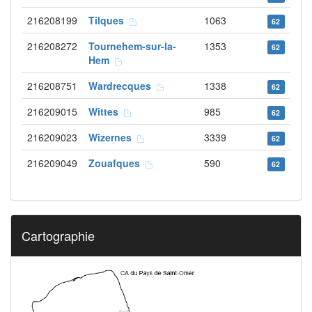
216208199
Tilques
1063
62
216208272
Tournehem-sur-la-
1353
62
Hem
216208751
Wardrecques
1338
62
216209015
Wittes
985
62
216209023
Wizernes
3339
62
216209049
Zouafques
590
62
Cartographie