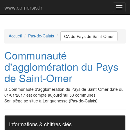
www.comersis.fr
Menu
princi
Accueil
Pas-de-Calais
CA du Pays de Saint-Omer
Communauté
d'agglomération du Pays
de Saint-Omer
la Communauté d'agglomération du Pays de Saint-Omer date du
01/01/2017 est compte aujourd'hui 53 communes.
Son siège se situe à Longuenesse (Pas-de-Calais).
Informations & chiffres clés