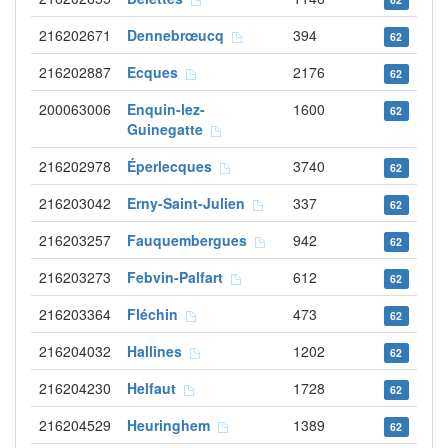
216202671
Dennebrœucq
394
62
216202887
Ecques
2176
62
200063006
Enquin-lez-
1600
62
Guinegatte
216202978
Éperlecques
3740
62
216203042
Erny-Saint-Julien
337
62
216203257
Fauquembergues
942
62
216203273
Febvin-Palfart
612
62
216203364
Fléchin
473
62
216204032
Hallines
1202
62
216204230
Helfaut
1728
62
216204529
Heuringhem
1389
62