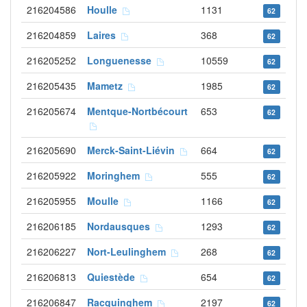
216204586
Houlle
1131
62
216204859
Laires
368
62
216205252
Longuenesse
10559
62
216205435
Mametz
1985
62
216205674
Mentque-Nortbécourt
653
62
216205690
Merck-Saint-Liévin
664
62
216205922
Moringhem
555
62
216205955
Moulle
1166
62
216206185
Nordausques
1293
62
216206227
Nort-Leulinghem
268
62
216206813
Quiestède
654
62
216206847
Racquinghem
2197
62