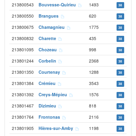
213800543
Bouvesse-Quirieu
1493
38
213800550
Brangues
620
38
213800675
Chamagnieu
1775
38
213800832
Charette
435
38
213801095
Chozeau
998
38
213801244
Corbelin
2368
38
213801350
Courtenay
1288
38
213801384
Crémieu
3543
38
213801392
Creys-Mépieu
1576
38
213801467
Dizimieu
818
38
213801764
Frontonas
2116
38
213801905
Hières-sur-Amby
1198
38