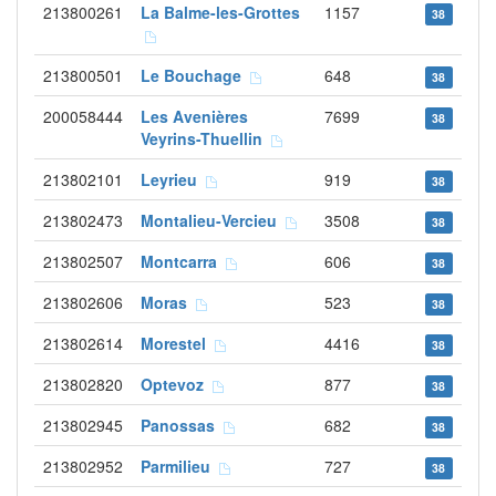
213800261
La Balme-les-Grottes
1157
38
213800501
Le Bouchage
648
38
200058444
Les Avenières
7699
38
Veyrins-Thuellin
213802101
Leyrieu
919
38
213802473
Montalieu-Vercieu
3508
38
213802507
Montcarra
606
38
213802606
Moras
523
38
213802614
Morestel
4416
38
213802820
Optevoz
877
38
213802945
Panossas
682
38
213802952
Parmilieu
727
38