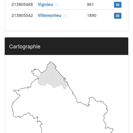
213805468
Vignieu
961
38
213805542
Villemoirieu
1890
38
Cartographie