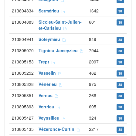
213804834
Sermérieu
1642
38
213804883
Siccieu-Saint-Julien-
601
38
et-Carisieu
213804941
Soleymieu
849
38
213805070
Tignieu-Jameyzieu
7944
38
213805153
Trept
2097
38
213805252
Vasselin
462
38
213805328
Vénérieu
975
38
213805351
Vernas
266
38
213805393
Vertrieu
605
38
213805427
Veyssilieu
324
38
213805435
Vézeronce-Curtin
2217
38