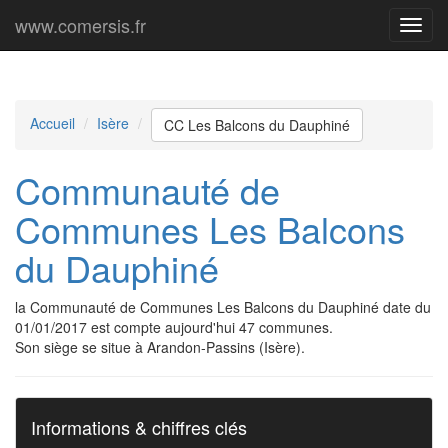
www.comersis.fr
Menu
princi
Accueil
Isère
CC Les Balcons du Dauphiné
Communauté de
Communes Les Balcons
du Dauphiné
la Communauté de Communes Les Balcons du Dauphiné date du
01/01/2017 est compte aujourd'hui 47 communes.
Son siège se situe à Arandon-Passins (Isère).
Informations & chiffres clés