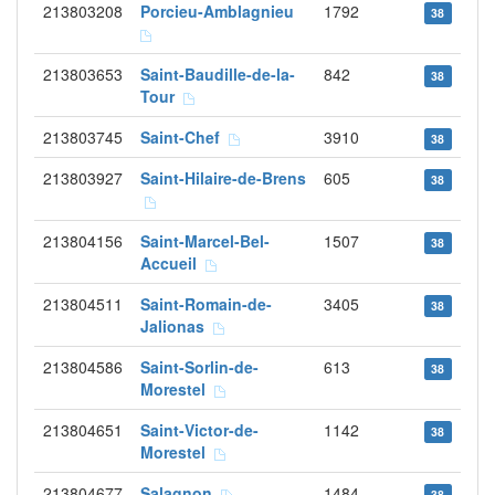
213803208
Porcieu-Amblagnieu
1792
38
213803653
Saint-Baudille-de-la-
842
38
Tour
213803745
Saint-Chef
3910
38
213803927
Saint-Hilaire-de-Brens
605
38
213804156
Saint-Marcel-Bel-
1507
38
Accueil
213804511
Saint-Romain-de-
3405
38
Jalionas
213804586
Saint-Sorlin-de-
613
38
Morestel
213804651
Saint-Victor-de-
1142
38
Morestel
213804677
Salagnon
1484
38