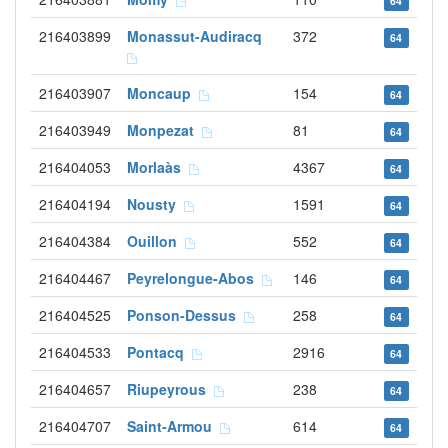
64
216403899
Monassut-Audiracq
372
64
216403907
Moncaup
154
64
216403949
Monpezat
81
64
216404053
Morlaàs
4367
64
216404194
Nousty
1591
64
216404384
Ouillon
552
64
216404467
Peyrelongue-Abos
146
64
216404525
Ponson-Dessus
258
64
216404533
Pontacq
2916
64
216404657
Riupeyrous
238
64
216404707
Saint-Armou
614
64