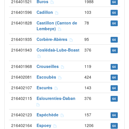
216401521
Buros
1988
64
216401596
Cadillon
103
64
216401828
Castillon (Canton de
78
64
Lembeye)
216401935
Corbère-Abères
95
64
216401943
Coslédaà-Lube-Boast
376
64
216401968
Crouseilles
119
64
216402081
Escoubès
424
64
216402107
Escurès
143
64
216402115
Eslourenties-Daban
376
64
216402123
Espéchède
157
64
216402164
Espoey
1206
64