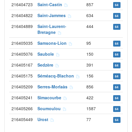
216404723
Saint-Castin
857
64
216404822
Saint-Jammes
634
64
216404889
Saint-Laurent-
444
64
Bretagne
216405035
Samsons-Lion
95
64
216405076
Saubole
150
64
216405167
Sedzère
391
64
216405175
Séméacq-Blachon
156
64
216405209
Serres-Morlaàs
856
64
216405241
Simacourbe
422
64
216405266
Soumoulou
1587
64
216405449
Urost
77
64