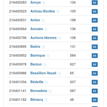
216400283
Anoye
134
64
216400523
Arricau-Bordes
105
64
216400531
Arrien
198
64
216400564
Arrosès
136
64
216400796
Aurions-Idernes
108
64
216400895
Baleix
131
64
216400952
Barinque
584
64
216400978
Barzun
627
64
216400986
Bassillon-Vauzé
65
64
216401034
Bédeille
207
64
216401141
Bernadets
587
64
216401182
Bétracq
48
64