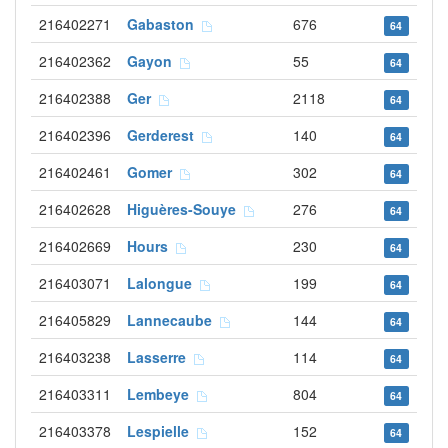
216402271
Gabaston
676
64
216402362
Gayon
55
64
216402388
Ger
2118
64
216402396
Gerderest
140
64
216402461
Gomer
302
64
216402628
Higuères-Souye
276
64
216402669
Hours
230
64
216403071
Lalongue
199
64
216405829
Lannecaube
144
64
216403238
Lasserre
114
64
216403311
Lembeye
804
64
216403378
Lespielle
152
64