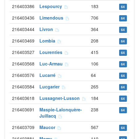
216403386
Lespourcy
183
64
216403436
Limendous
706
64
216403444
Livron
364
64
216403469
Lombia
208
64
216403527
Lourenties
415
64
216403568
Luc-Armau
106
64
216403576
Lucarré
64
64
216403584
Lucgarier
265
64
216403618
Lussagnet-Lusson
184
64
216403691
Maspie-Lalonquère-
238
64
Juillacq
216403709
Maucor
567
64
216403881
Momy
110