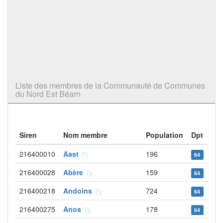
Liste des membres de la Communauté de Communes
du Nord Est Béarn
Siren
Nom membre
Population
Dpt
216400010
Aast
196
64
216400028
Abère
159
64
216400218
Andoins
724
64
216400275
Anos
178
64