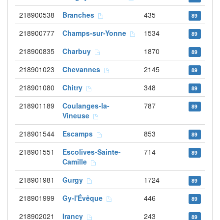
218900538
Branches
435
89
218900777
Champs-sur-Yonne
1534
89
218900835
Charbuy
1870
89
218901023
Chevannes
2145
89
218901080
Chitry
348
89
218901189
Coulanges-la-
787
89
Vineuse
218901544
Escamps
853
89
218901551
Escolives-Sainte-
714
89
Camille
218901981
Gurgy
1724
89
218901999
Gy-l'Évêque
446
89
218902021
Irancy
243
89