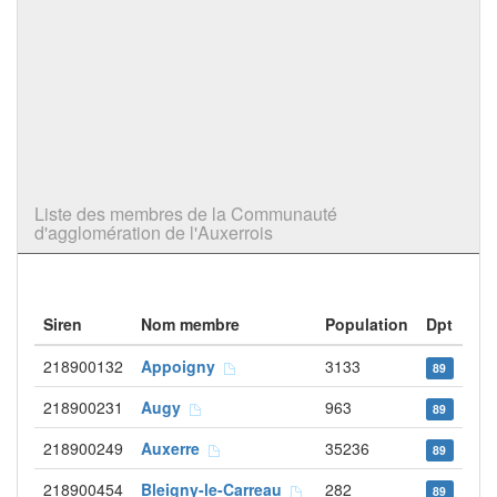
Liste des membres de la Communauté
d'agglomération de l'Auxerrois
Siren
Nom membre
Population
Dpt
218900132
Appoigny
3133
89
218900231
Augy
963
89
218900249
Auxerre
35236
89
218900454
Bleigny-le-Carreau
282
89