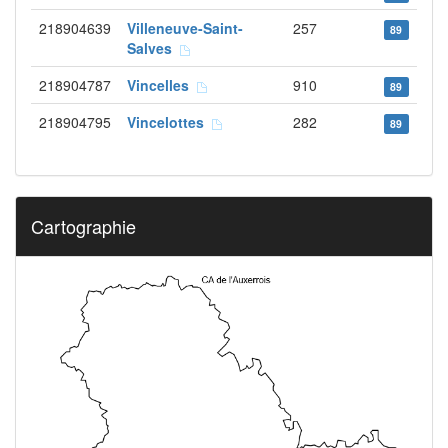
218904639
Villeneuve-Saint-
257
89
Salves
218904787
Vincelles
910
89
218904795
Vincelottes
282
89
Cartographie