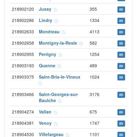
218902120
Jussy
355
89
218902286
Lindry
1334
89
218902633
Monéteau
4113
89
218902658
Montigny-la-Resle
582
89
218902955
Perrigny
1254
89
218903193
Quenne
489
89
218903375
Saint-Bris-le-Vineux
1024
89
218903466
Saint-Georges-sur-
3176
89
Baulche
218904274
Vallan
675
89
218904381
Venoy
1747
89
218904530
Villefargeau
1101
89