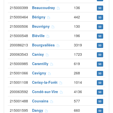
215000399
Beaucoudray
136
50
215000464
Bérigny
442
50
215000506
Beuvrigny
130
50
215000548
Biéville
196
50
200086213
Bourgvallées
3319
50
200063543
Canisy
1723
50
215000985
Carantilly
619
50
215001066
Cavigny
268
50
215001108
Cerisy-la-Forêt
1014
50
200063592
Condé-sur-Vire
4136
50
215001488
Couvains
577
50
215001595
Dangy
660
50