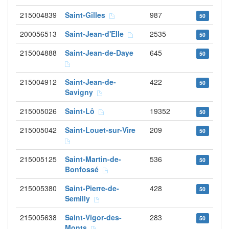
215004839
Saint-Gilles
987
50
200056513
Saint-Jean-d'Elle
2535
50
215004888
Saint-Jean-de-Daye
645
50
215004912
Saint-Jean-de-
422
50
Savigny
215005026
Saint-Lô
19352
50
215005042
Saint-Louet-sur-Vire
209
50
215005125
Saint-Martin-de-
536
50
Bonfossé
215005380
Saint-Pierre-de-
428
50
Semilly
215005638
Saint-Vigor-des-
283
50
Monts