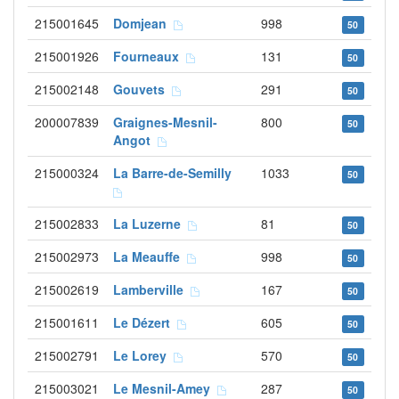
215001645
Domjean
998
50
215001926
Fourneaux
131
50
215002148
Gouvets
291
50
200007839
Graignes-Mesnil-
800
50
Angot
215000324
La Barre-de-Semilly
1033
50
215002833
La Luzerne
81
50
215002973
La Meauffe
998
50
215002619
Lamberville
167
50
215001611
Le Dézert
605
50
215002791
Le Lorey
570
50
215003021
Le Mesnil-Amey
287
50