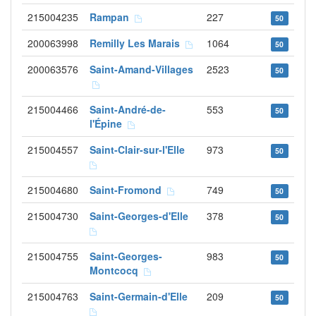
215004235
Rampan
227
50
200063998
Remilly Les Marais
1064
50
200063576
Saint-Amand-Villages
2523
50
215004466
Saint-André-de-
553
50
l'Épine
215004557
Saint-Clair-sur-l'Elle
973
50
215004680
Saint-Fromond
749
50
215004730
Saint-Georges-d'Elle
378
50
215004755
Saint-Georges-
983
50
Montcocq
215004763
Saint-Germain-d'Elle
209
50