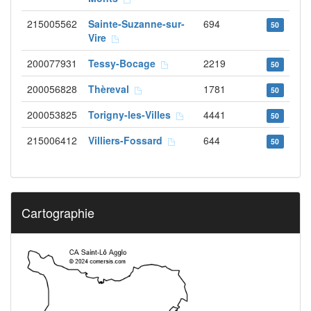
215005562
Sainte-Suzanne-sur-
694
50
Vire
200077931
Tessy-Bocage
2219
50
200056828
Thèreval
1781
50
200053825
Torigny-les-Villes
4441
50
215006412
Villiers-Fossard
644
50
Cartographie