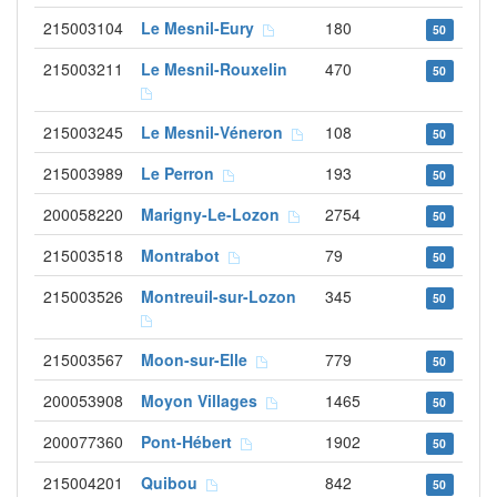
215003104
Le Mesnil-Eury
180
50
215003211
Le Mesnil-Rouxelin
470
50
215003245
Le Mesnil-Véneron
108
50
215003989
Le Perron
193
50
200058220
Marigny-Le-Lozon
2754
50
215003518
Montrabot
79
50
215003526
Montreuil-sur-Lozon
345
50
215003567
Moon-sur-Elle
779
50
200053908
Moyon Villages
1465
50
200077360
Pont-Hébert
1902
50
215004201
Quibou
842
50