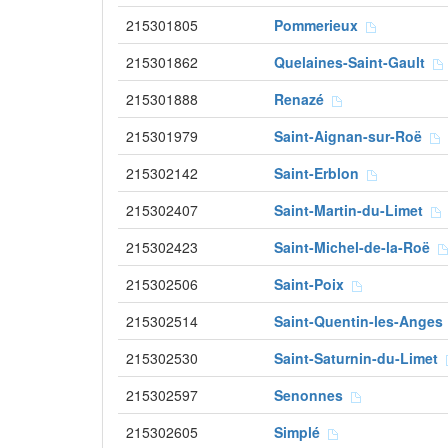
215301805
Pommerieux
215301862
Quelaines-Saint-Gault
215301888
Renazé
215301979
Saint-Aignan-sur-Roë
215302142
Saint-Erblon
215302407
Saint-Martin-du-Limet
215302423
Saint-Michel-de-la-Roë
215302506
Saint-Poix
215302514
Saint-Quentin-les-Ange
215302530
Saint-Saturnin-du-Limet
215302597
Senonnes
215302605
Simplé