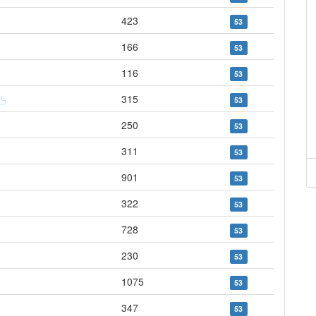
423
53
166
53
116
53
315
53
250
53
311
53
901
53
322
53
728
53
230
53
1075
53
347
53