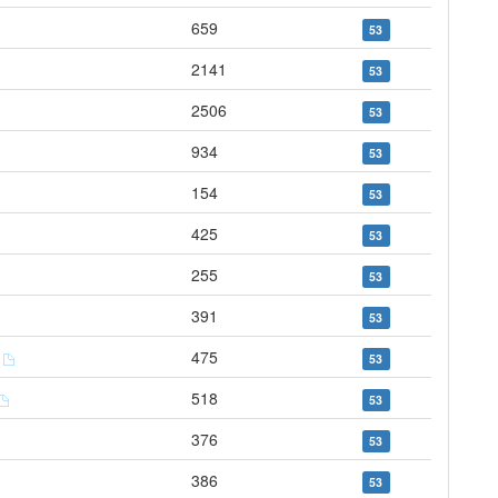
659
53
2141
53
2506
53
934
53
154
53
425
53
255
53
391
53
s
475
53
518
53
376
53
386
53