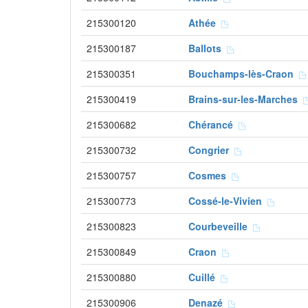
215300120
Athée
215300187
Ballots
215300351
Bouchamps-lès-Craon
215300419
Brains-sur-les-Marches
215300682
Chérancé
215300732
Congrier
215300757
Cosmes
215300773
Cossé-le-Vivien
215300823
Courbeveille
215300849
Craon
215300880
Cuillé
215300906
Denazé