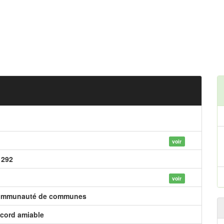
voir
 292
voir
mmunauté de communes
cord amiable