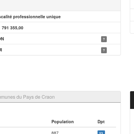
scalité professionnelle unique
1 791 355,00
ON
?
I
?
n
mmunes du Pays de Craon
Population
Dpt
887
53