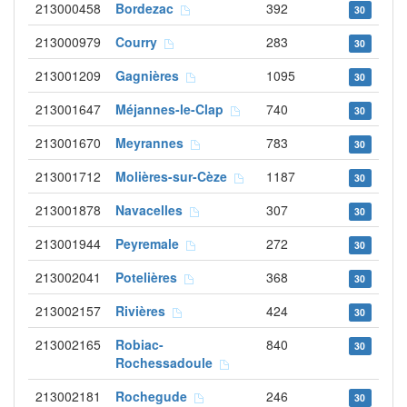
213000458
Bordezac
392
30
213000979
Courry
283
30
213001209
Gagnières
1095
30
213001647
Méjannes-le-Clap
740
30
213001670
Meyrannes
783
30
213001712
Molières-sur-Cèze
1187
30
213001878
Navacelles
307
30
213001944
Peyremale
272
30
213002041
Potelières
368
30
213002157
Rivières
424
30
213002165
Robiac-
840
30
Rochessadoule
213002181
Rochegude
246
30