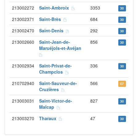
213002272
Saint-Ambroix
3353
30
213002371
Saint-Brès
684
30
213002470
Saint-Denis
292
30
213002660
Saint-Jean-de-
856
30
Maruéjols-et-Avéjan
213002934
Saint-Privat-de-
336
30
Champclos
210702940
Saint-Sauveur-de-
566
07
Cruzières
213003031
Saint-Victor-de-
827
30
Malcap
213003270
Tharaux
47
30