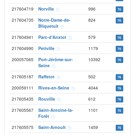
217604719
Norville
996
76
217604735
Notre-Dame-de-
824
76
Bliquetuit
217604941
Parc-d'Anxtot
579
76
217604990
Petiville
1179
76
200057065
Port-Jérôme-sur-
10392
76
Seine
217605187
Raffetot
502
76
200059111
Rives-en-Seine
4044
76
217605435
Rouville
612
76
217605567
Saint-Antoine-la-
1101
76
Forêt
217605575
Saint-Arnoult
1459
76