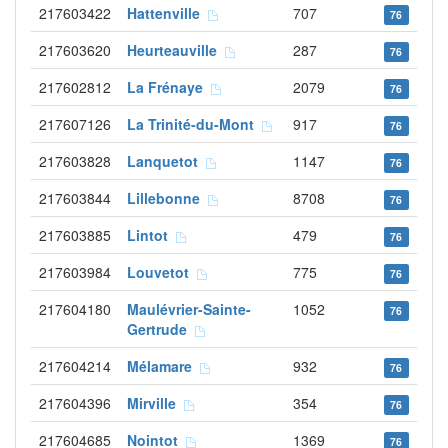
217603422
Hattenville
707
76
217603620
Heurteauville
287
76
217602812
La Frénaye
2079
76
217607126
La Trinité-du-Mont
917
76
217603828
Lanquetot
1147
76
217603844
Lillebonne
8708
76
217603885
Lintot
479
76
217603984
Louvetot
775
76
217604180
Maulévrier-Sainte-
1052
76
Gertrude
217604214
Mélamare
932
76
217604396
Mirville
354
76
217604685
Nointot
1369
76