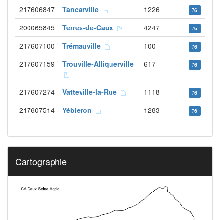
217606847
Tancarville
1226
76
200065845
Terres-de-Caux
4247
76
217607100
Trémauville
100
76
217607159
Trouville-Alliquerville
617
76
217607274
Vatteville-la-Rue
1118
76
217607514
Yébleron
1283
76
Cartographie