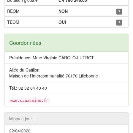
Dotation globale
€ 4 786 246,00
REOM
NON
?
TEOM
OUI
?
Coordonnées
Présidence :Mme Virginie CAROLO-LUTROT
Allée du Catillon
Maison de l'Intercommunalité 76170 Lillebonne
Tél.: 02 32 84 40 40
www.cauxseine.fr
Mises à jour :
22/04/2026