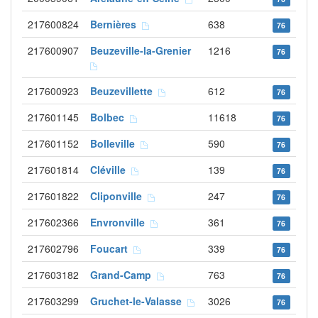
217600824
Bernières
638
76
217600907
Beuzeville-la-Grenier
1216
76
217600923
Beuzevillette
612
76
217601145
Bolbec
11618
76
217601152
Bolleville
590
76
217601814
Cléville
139
76
217601822
Cliponville
247
76
217602366
Envronville
361
76
217602796
Foucart
339
76
217603182
Grand-Camp
763
76
217603299
Gruchet-le-Valasse
3026
76