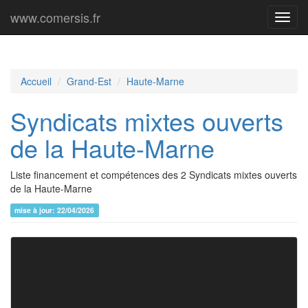
www.comersis.fr
Menu
princi
Accueil
Grand-Est
Haute-Marne
Syndicats mixtes ouverts
de la Haute-Marne
Liste financement et compétences des 2 Syndicats mixtes ouverts
de la Haute-Marne
mise à jour: 22/04/2026