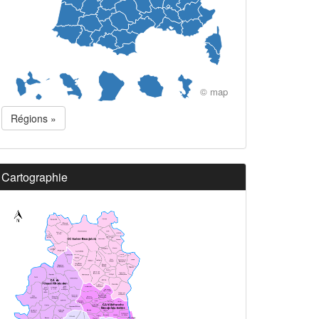
© map
Régions »
Cartographie