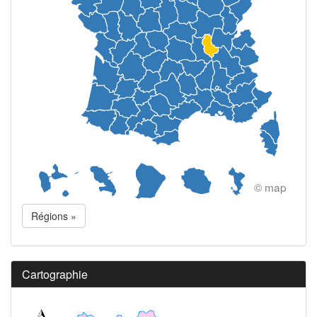
© map
Régions »
Cartographie