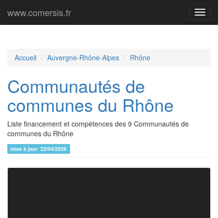
www.comersis.fr
Menu
princi
Accueil
Auvergne-Rhône-Alpes
Rhône
Communautés de
communes du Rhône
Liste financement et compétences des 9 Communautés de
communes du Rhône
mise à jour: 22/04/2026