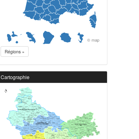
© map
Régions »
Cartographie