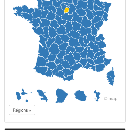
© map
Régions »