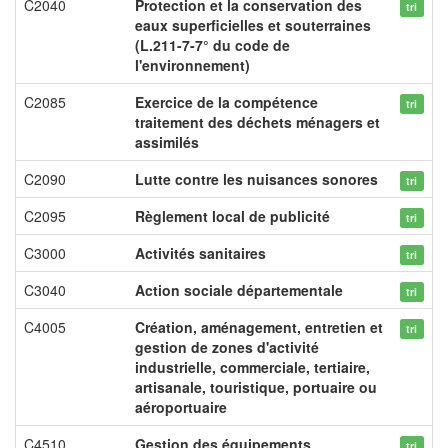
C2040
Protection et la conservation des
tri
eaux superficielles et souterraines
(L.211-7-7° du code de
l'environnement)
C2085
Exercice de la compétence
tri
traitement des déchets ménagers et
assimilés
C2090
Lutte contre les nuisances sonores
tri
C2095
Règlement local de publicité
tri
C3000
Activités sanitaires
tri
C3040
Action sociale départementale
tri
C4005
Création, aménagement, entretien et
tri
gestion de zones d'activité
industrielle, commerciale, tertiaire,
artisanale, touristique, portuaire ou
aéroportuaire
C4510
Gestion des équipements
tri