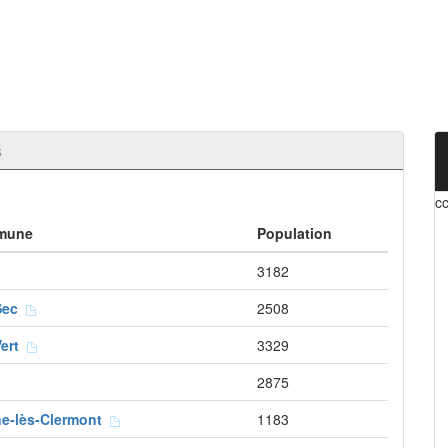
s
c
mune
Population
3182
-Sec
2508
Vert
3329
2875
e-lès-Clermont
1183