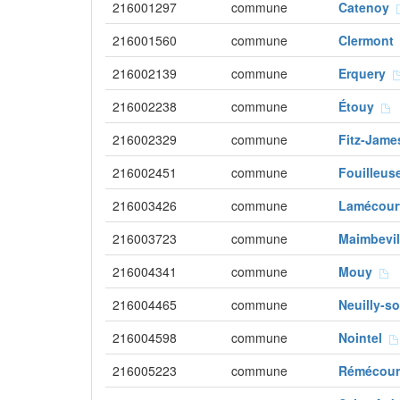
216001297
commune
Catenoy
216001560
commune
Clermon
216002139
commune
Erquery
216002238
commune
Étouy
216002329
commune
Fitz-Jam
216002451
commune
Fouilleu
216003426
commune
Lamécou
216003723
commune
Maimbevi
216004341
commune
Mouy
216004465
commune
Neuilly-s
216004598
commune
Nointel
216005223
commune
Rémécou