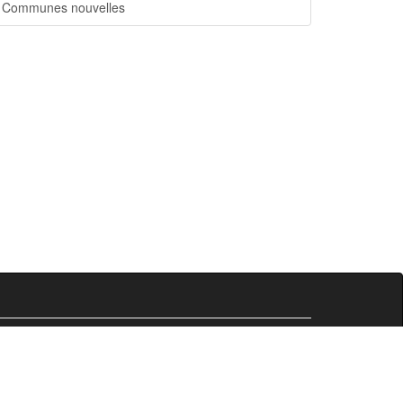
Communes nouvelles
Comersis.fr
29630 Plougasnou
email :