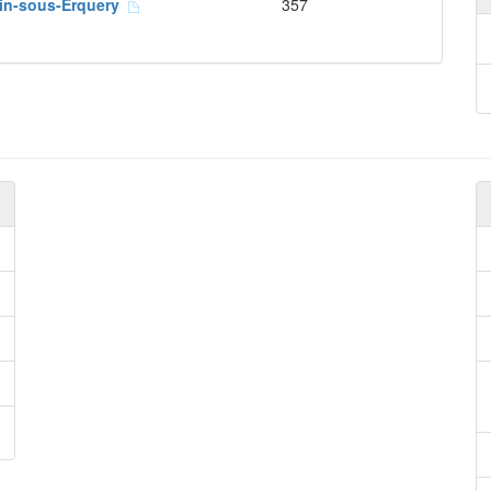
bin-sous-Erquery
357