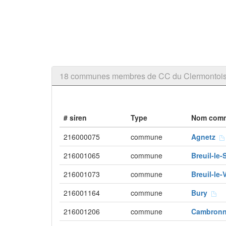
18 communes membres de CC du Clermontoi
# siren
Type
Nom com
216000075
commune
Agnetz
216001065
commune
Breuil-le
216001073
commune
Breuil-le-
216001164
commune
Bury
216001206
commune
Cambronn