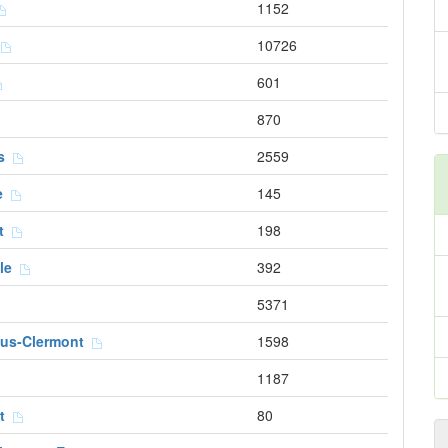
1152
t
10726
601
870
es
2559
se
145
rt
198
lle
392
5371
ous-Clermont
1598
1187
rt
80