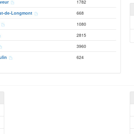
uveur
1782
ast-de-Longmont
668
s
1080
2815
3960
ulin
624