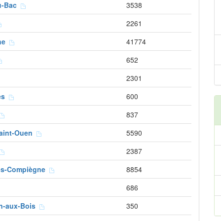
au-Bac
3538
2261
ne
41774
652
2301
res
600
837
Saint-Ouen
5590
2387
ès-Compiègne
8854
686
an-aux-Bois
350