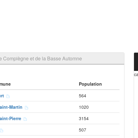
e Compiègne et de la Basse Automne
c
mune
Population
urt
564
aint-Martin
1020
aint-Pierre
3154
507