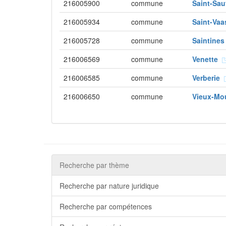
216005900
commune
Saint-Sa
216005934
commune
Saint-Va
216005728
commune
Saintine
216006569
commune
Venette
216006585
commune
Verberie
216006650
commune
Vieux-Mo
Recherche par thème
Recherche par nature juridique
Recherche par compétences