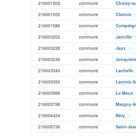
216001503
commune
Choisy-
216001552
commune
Clairoix
216001586
commune
Compièg
216003202
commune
Janville
216003228
commune
Jaux
216003236
commune
Jonquiè
216003343
commune
Lachelle
216003350
commune
Lacroix-
216003988
commune
Le Meux
216003798
commune
Margny-l
216004424
commune
Néry
216005736
commune
Saint-Je